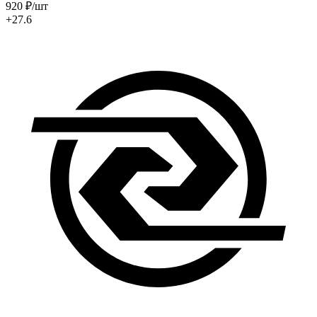
920
₽
/шт
+27.6