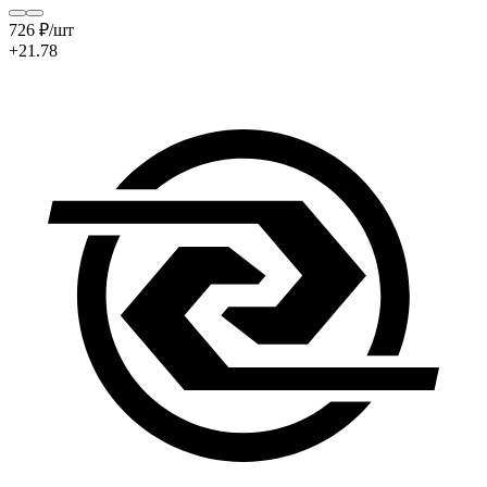
726
₽
/шт
+21.78