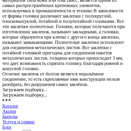
материалов типа кожи или пластмасс, является одним из
самых распространённых крепежных элементов,
используемых в промышленности и технике.В зависимости
от формы головки различают заклепки с полукруглой,
плосковыпуклой, потайной и полупотайной головками. Все
эти заклепки полнотелые. Головки, которые получаются при
изготовлении заклепок, называют закладными, а головки,
которые образуются при клепке с другого конца заклепки,
называют замыкающими. Полнотелые заклепки используют
для соединения металлических листов. Все заклепки с
потайной головкой пригодны для соединения пакетов
металлических листов, толщина которых превосходит 3 мм,
что дает возможность спрятать головку, благодаря ровной и
конусной головке.
Отличие заклепок от болтов является неразъёмное
соединение, то есть скрепляемые ими конструкции нельзя
разобрать, без разрушения самих заклёпок.
Загружаем подборку...
Загружаем подборку...
Каталог
Акции
Бренды
Услуги и сервис
Блог