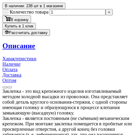
В наличии: 238 шт в 1 магазине
Количество товара
-
+
В корзину
Купить в 1 клик
Рассчитать доставку
Описание
Характеристики
Наличие
Оплата
Доставка
Оптом
Заклепка - это вид крепежного изделия изготавливаемый
методом холодной высадки из проволоки. Она представляет
собой деталь круглого основания-стержня, с одной стороны
имеющая головку и образующуюся в процессе клепания
замыкающую (высадную) головку.
Заклепка - является постоянным (не съёмным) механическим
крепежом. При монтаже заклепка помещается в пробитые или
просверленные отверстия, а другой конец без головки
забивается (т. е. деформируется), так, что она расширяется