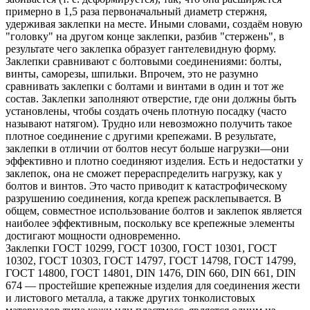
примерно в 1,5 раза первоначальный диаметр стержня,
удерживая заклепки на месте. Иными словами, создаём новую
"головку" на другом конце заклепки, разбив "стержень", в
результате чего заклепка образует гантелевидную форму.
Заклепки сравнивают с болтовыми соединениями: болты,
винты, саморезы, шпильки. Впрочем, это не разумно
сравнивать заклепки с болтами и винтами в один и тот же
состав. Заклепки заполняют отверстие, где они должны быть
установлены, чтобы создать очень плотную посадку (часто
называют натягом). Трудно или невозможно получить такое
плотное соединение с другими крепежами. В результате,
заклепки в отличии от болтов несут больше нагрузки—они
эффективно и плотно соединяют изделия. Есть и недостатки у
заклепок, она не сможет перераспределить нагрузку, как у
болтов и винтов. Это часто приводит к катастрофическому
разрушению соединения, когда крепеж расклепывается. В
общем, совместное использование болтов и заклепок является
наиболее эффективным, поскольку все крепежные элементы
достигают мощности одновременно.
Заклепки ГОСТ 10299, ГОСТ 10300, ГОСТ 10301, ГОСТ
10302, ГОСТ 10303, ГОСТ 14797, ГОСТ 14798, ГОСТ 14799,
ГОСТ 14800, ГОСТ 14801, DIN 1476, DIN 660, DIN 661, DIN
674 — простейшие крепежные изделия для соединения жести
и листового металла, а также других тонколистовых