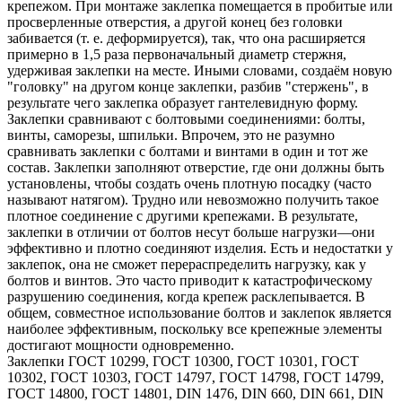
крепежом. При монтаже заклепка помещается в пробитые или
просверленные отверстия, а другой конец без головки
забивается (т. е. деформируется), так, что она расширяется
примерно в 1,5 раза первоначальный диаметр стержня,
удерживая заклепки на месте. Иными словами, создаём новую
"головку" на другом конце заклепки, разбив "стержень", в
результате чего заклепка образует гантелевидную форму.
Заклепки сравнивают с болтовыми соединениями: болты,
винты, саморезы, шпильки. Впрочем, это не разумно
сравнивать заклепки с болтами и винтами в один и тот же
состав. Заклепки заполняют отверстие, где они должны быть
установлены, чтобы создать очень плотную посадку (часто
называют натягом). Трудно или невозможно получить такое
плотное соединение с другими крепежами. В результате,
заклепки в отличии от болтов несут больше нагрузки—они
эффективно и плотно соединяют изделия. Есть и недостатки у
заклепок, она не сможет перераспределить нагрузку, как у
болтов и винтов. Это часто приводит к катастрофическому
разрушению соединения, когда крепеж расклепывается. В
общем, совместное использование болтов и заклепок является
наиболее эффективным, поскольку все крепежные элементы
достигают мощности одновременно.
Заклепки ГОСТ 10299, ГОСТ 10300, ГОСТ 10301, ГОСТ
10302, ГОСТ 10303, ГОСТ 14797, ГОСТ 14798, ГОСТ 14799,
ГОСТ 14800, ГОСТ 14801, DIN 1476, DIN 660, DIN 661, DIN